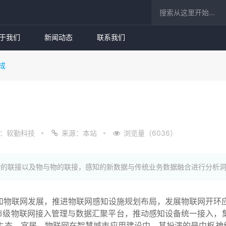
！
于我们
新闻动态
联系我们
成
：软勤科技
来源：本站
浏览量（6036）
物的联接以及物与物的联接，感知的新数据与传统业务数据融合进行分析
和物联网发展，推进物联网感知设施规划布局，发展物联网开环应
市级物联网接入管理与数据汇聚平台，推动感知设备统一接入，集
，生态，宜居。物联网在智慧城市应用建设中，其扮演的是中枢神