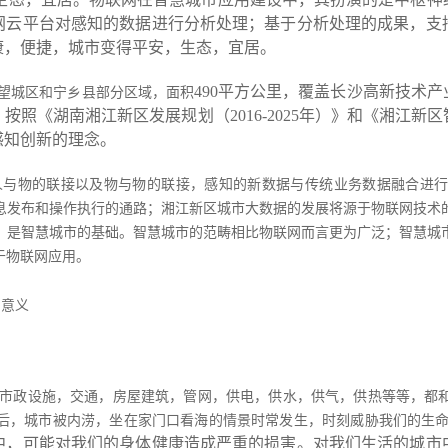
网云平台对感知的数据进行分析处理；基于分析处理的成果，支
康，便捷，城市变得平安，生态，宜居。
490平方公里，覆盖长沙高新技术
望城区和宁乡县部分区域，面积
。按照《湖南湘江新区发展规划（2016-2025年）》和《湘江
感知创新的理念。
人与物的联接以及物与物的联接，感知的新数据与传统业务数据融合进
息发布和操作执行的通路；湘江新区城市大数据的发展将源于物联网技术
，是智慧城市的基础。智慧城市的范畴相比物联网而言更为广泛；智慧城
于物联网应用。
和意义
市政设施，交通，房屋建筑，管网，供电，供水，供气，供热等等，都
后，城市被内涝，坐在家门口看海的情景时常发生，时刻威胁我们的生
中，可能对我们的身体健康造成严重的损害。对我们生活的城市