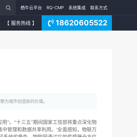
栖牛云平台
RQ-CMP
系统集成
联系方式
18620605522
【 服务热线 】
洞察为城市创造新的价值。
用”。“十三五”期间国家工信部将重点深化物
中管理和数据共享利用。'全面感知，物联万
经系统的角色，物联网通过它的传感器全方位