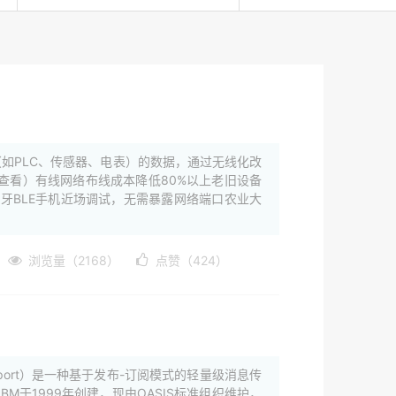
备（如PLC、传感器、电表）的数据，通过无线化改
时查看）有线网络布线成本降低80%以上老旧设备
蓝牙BLE手机近场调试，无需暴露网络端口农业大
浏览量（2168）
点赞（424）
 Transport）是一种基于发布-订阅模式的轻量级消息传
于1999年创建，现由OASIS标准组织维护，