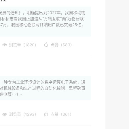
发展的通知》，明确提出到2027年，我国移动物
目标标志着我国正加速从“万物互联”向“万物智联”
年7月，我国移动物联网终端用户数已突破25亿，
浏览量（1820）
点赞（583）
oller）是一种专为工业环境设计的数字运算电子系统，通
对机械设备和生产过程的自动化控制。里程碑事
继电器）·1···
浏览量（1293）
点赞（361）