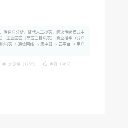
、传输与分析，替代人工抄表，解决传统模式中
）·工业园区（高压三相电表）·商业楼宇（分户
表 → 通信网络 → 集中器 → 云平台 → 用户
浏览量（1255）
点赞（366）