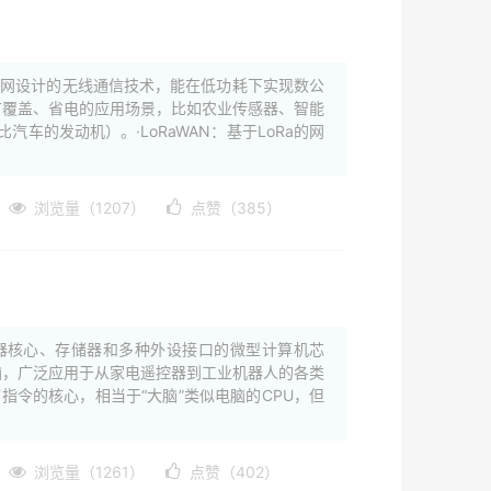
专为物联网设计的无线通信技术，能在低功耗下实现数公
要广覆盖、省电的应用场景，比如农业传感器、智能
好比汽车的发动机）。·LoRaWAN：基于LoRa的网
浏览量（1207）
点赞（385）
集成了处理器核心、存储器和多种外设接口的微型计算机芯
脑，广泛应用于从家电遥控器到工业机器人的各类
指令的核心，相当于“大脑”类似电脑的CPU，但
浏览量（1261）
点赞（402）