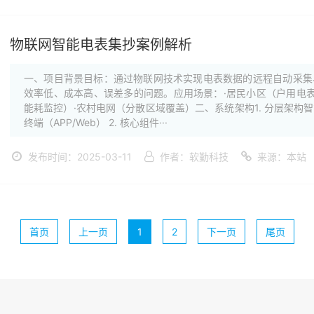
物联网智能电表集抄案例解析
一、项目背景目标：通过物联网技术实现电表数据的远程自动采集
效率低、成本高、误差多的问题。应用场景：·居民小区（户用电表
能耗监控）·农村电网（分散区域覆盖）二、系统架构1. 分层架构智能电
终端（APP/Web） 2. 核心组件···
发布时间：2025-03-11
作者：软勤科技
来源：本站
首页
上一页
1
2
下一页
尾页