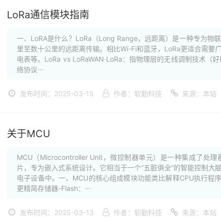
LoRa通信模块指南
一、LoRA是什么？LoRa（Long Range，远距离）是一种
里至数十公里的远距离传输。相比Wi-Fi和蓝牙，LoRa更适合需
电表等。LoRa vs LoRaWAN·LoRa：指物理层的无线调制技术（
络协议···
发布时间：2025-03-15
作者：软勤科技
来源：本站
关于MCU
MCU（Microcontroller Unit，微控制器单元）是一种
片，专为嵌入式系统设计。它相当于一个“五脏俱全”的智能控制大
电子设备中。一、MCU的核心组成模块功能类比解释CPU执行程序
更精简存储器-Flash：···
发布时间：2025-03-13
作者：软勤科技
来源：本站