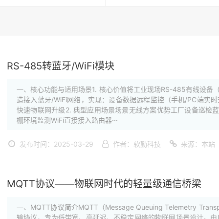
公司新闻
RS-485转蓝牙/WiFi模块
一、核心功能与适用场景1. 核心价值将工业现场RS-485有线设
造接入蓝牙/WiFi网络，实现：设备数据远程监控（手机/PC端实
快速物联网升级2. 典型应用场景场景无线方案优势工厂设备巡检
棚环境监测WiFi直接接入路由器···
发布时间：2025-03-29
作者：软勤科技
来源：本站
MQTT协议——物联网时代的轻量级通信桥梁
一、MQTT协议简介MQTT（Message Queuing Telemetry
输协议，专为低带宽、高延迟、不稳定网络的物联网场景设计。由IBM