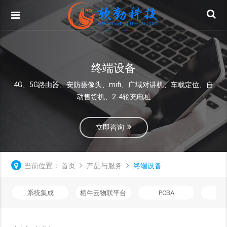
终端设备
4G、5G路由器、安防摄像头、mifi、广域对讲机、车载定位、自
动售货机、2-4轮充电桩
立即咨询
当前位置：
首页
产品与服务
终端设备
系统集成
栖牛云物联平台
PCBA
通